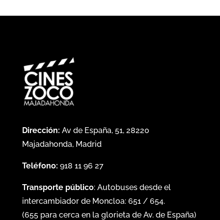
Dirección:
Av de España, 51, 28220
Majadahonda, Madrid
Teléfono:
918 11 96 27
Transporte público
: Autobuses desde el
intercambiador de Moncloa:
651
/
654
.
(
655
para cerca en la glorieta de Av. de España)