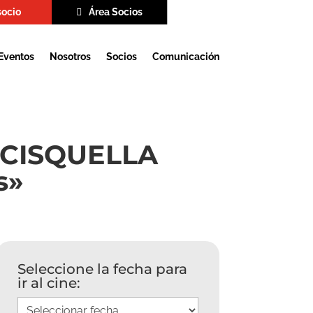
socio
Área Socios
Eventos
Nosotros
Socios
Comunicación
 CISQUELLA
s»
Seleccione la fecha para
ir al cine: