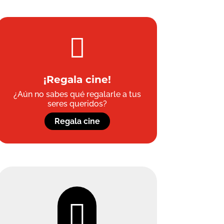

¡Regala cine!
¿Aún no sabes qué regalarle a tus
seres queridos?
Regala cine
