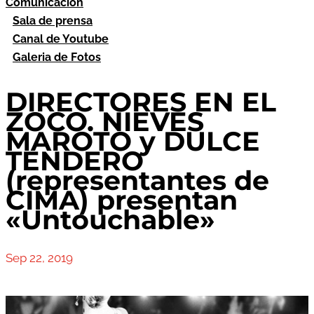
Comunicación
Sala de prensa
Canal de Youtube
Galeria de Fotos
DIRECTORES EN EL
ZOCO. NIEVES
MAROTO y DULCE
TENDERO
(representantes de
CIMA) presentan
«Untouchable»
Sep 22, 2019