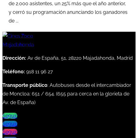
de 2.000 asistentes, un 25% más que el año anterior,
y cerró su programación anunciando los ganadores
de ...
Dirección:
Av de España, 51, 28220 Majadahonda, Madrid
Teléfono:
918 11 96 27
Transporte público
: Autobuses desde el intercambiador
de Moncloa:
651
/
654
. (
655
para cerca en la glorieta de
Av. de España)
Seguir
Seguir
Seguir