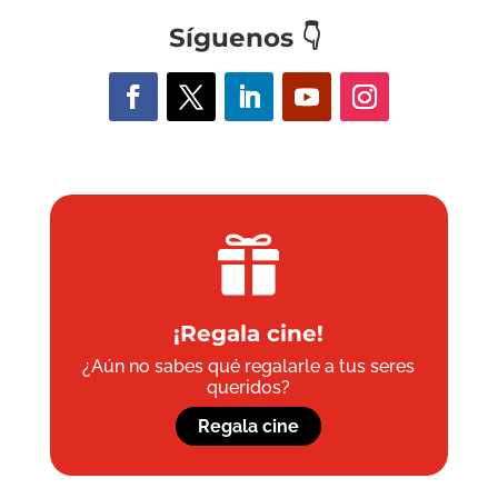
Síguenos
👇

¡Regala cine!
¿Aún no sabes qué regalarle a tus seres
queridos?
Regala cine