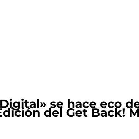
 Digital» se hace eco d
Edición del Get Back! 