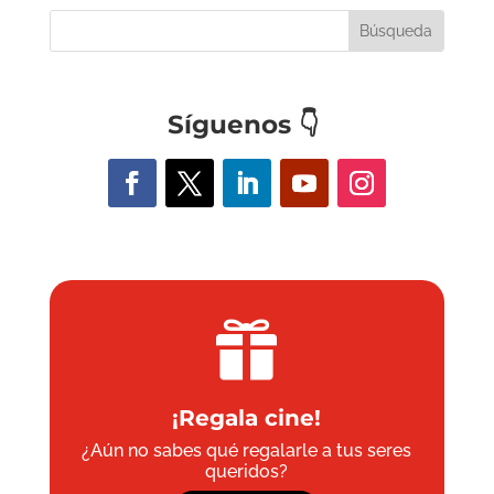
Síguenos
👇

¡Regala cine!
¿Aún no sabes qué regalarle a tus seres
queridos?