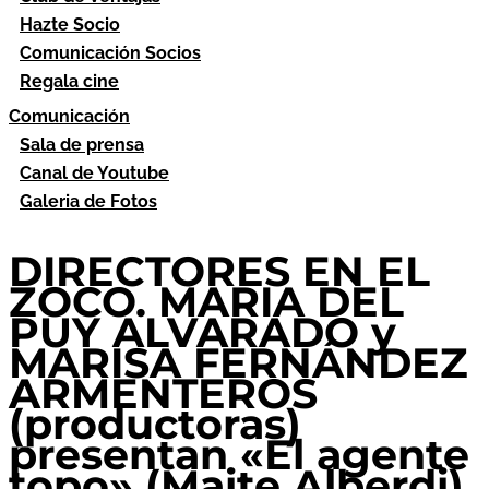
Hazte Socio
Comunicación Socios
Regala cine
Comunicación
Sala de prensa
Canal de Youtube
Galeria de Fotos
DIRECTORES EN EL
ZOCO. MARIA DEL
PUY ALVARADO y
MARISA FERNÁNDEZ
ARMENTEROS
(productoras)
presentan «El agente
topo» (Maite Alberdi)