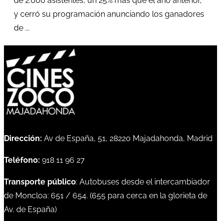
de 2.000 asistentes, un 25% más que el año anterior,
y cerró su programación anunciando los ganadores
de ...
Dirección:
Av de España, 51, 28220 Majadahonda, Madrid
Teléfono:
918 11 96 27
Transporte público
: Autobuses desde el intercambiador
de Moncloa:
651
/
654
. (
655
para cerca en la glorieta de
Av. de España)