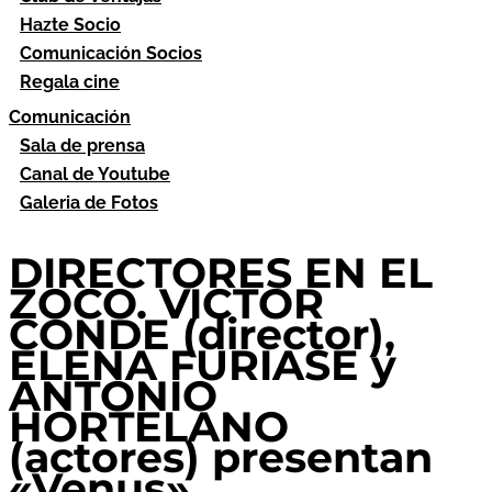
Hazte Socio
Comunicación Socios
Regala cine
Comunicación
Sala de prensa
Canal de Youtube
Galeria de Fotos
DIRECTORES EN EL
ZOCO. VICTOR
CONDE (director),
ELENA FURIASE y
ANTONIO
HORTELANO
(actores) presentan
«Venus»