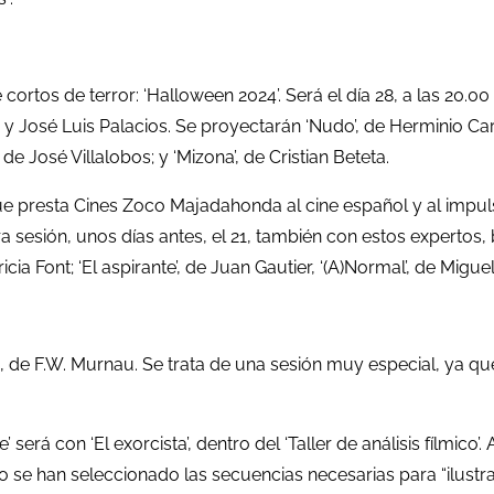
cortos de terror: ‘Halloween 2024’. Será el día 28, a las 20
 José Luis Palacios. Se proyectarán ‘Nudo’, de Herminio Cardiel
 de José Villalobos; y ‘Mizona’, de Cristian Beteta.
 presta Cines Zoco Majadahonda al cine español y al impuls
a sesión, unos días antes, el 21, también con estos expertos, 
cia Font; ‘El aspirante’, de Juan Gautier, ‘(A)Normal’, de Miguel 
2, de F.W. Murnau. Se trata de una sesión muy especial, ya 
e’ será con ‘El exorcista’, dentro del ‘Taller de análisis fílmi
 se han seleccionado las secuencias necesarias para “ilustrar