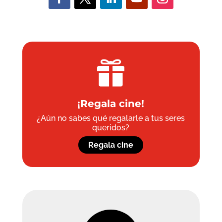

¡Regala cine!
¿Aún no sabes qué regalarle a tus seres
queridos?
Regala cine