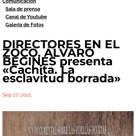
Comunicación
Sala de prensa
Canal de Youtube
Galeria de Fotos
DIRECTORES EN EL
ZOCO. ÁLVARO
BEGINES presenta
«Cachita. La
esclavitud borrada»
Sep 27, 2021