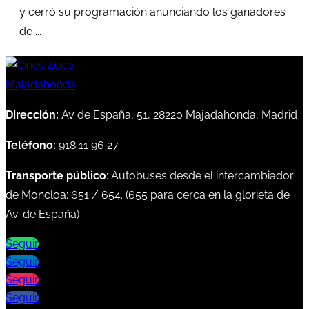
y cerró su programación anunciando los ganadores
de ...
Dirección:
Av de España, 51, 28220 Majadahonda, Madrid
Teléfono:
918 11 96 27
Transporte público
: Autobuses desde el intercambiador
de Moncloa:
651
/
654
. (
655
para cerca en la glorieta de
Av. de España)
Seguir
Seguir
Seguir
Seguir