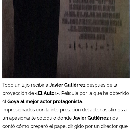
Todo un lujo recibir a
Javier Gutiérrez
después de la
proyección de
«El Autor»
. Película por la que ha obtenido
el
Goya al mejor actor protagonista
.
Impresionados con la interpretación del actor asistimos a
un apasionante coloquio donde
Javier Gutiérrez
nos
contó cómo preparó el papel dirigido por un director que