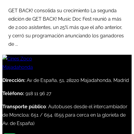
GET BACK! consolida su crecimiento La segunda
edición de GET BACK! Music Doc Fest reunió a más
de 2.000 asistentes, un 25% más que el año anterior,
y cerró su programación anunciando los ganadores
de ...
Dirección:
Av de España, 51, 28220 Majadahonda, Madrid
Teléfono:
918 11 96 27
Transporte público
: Autobuses desde el intercambiador
de Moncloa:
651
/
654
. (
655
para cerca en la glorieta de
Av. de España)