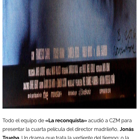
Todo el equipo de
«La reconquista»
acudió a CZM para
presentar la cuarta película del director madrileño,
Jonás
Trueba
. Un drama que trata la vertiente del tiempo; o la