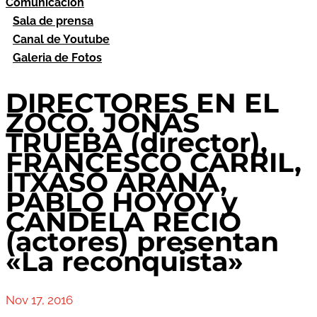
Comunicación
Sala de prensa
Canal de Youtube
Galeria de Fotos
DIRECTORES EN EL
ZOCO. JONÁS
TRUEBA (director),
FRANCESCO CARRIL,
ITXASO ARANA,
PABLO HOYOY y
CANDELA RECIO
(actores) presentan
«La reconquista»
Nov 17, 2016