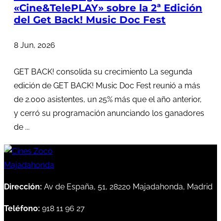
«Cine&TelePLAY» sobre la 2ª Edición
del Get Back! Music Doc Fest
8 Jun, 2026
GET BACK! consolida su crecimiento La segunda
edición de GET BACK! Music Doc Fest reunió a más
de 2.000 asistentes, un 25% más que el año anterior,
y cerró su programación anunciando los ganadores
de ...
Dirección:
Av de España, 51, 28220 Majadahonda, Madrid
Teléfono:
918 11 96 27