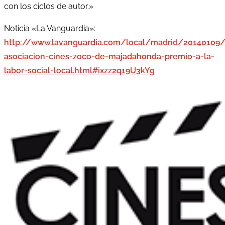
con los ciclos de autor.»
Noticia «La Vanguardia»:
http://www.lavanguardia.com/local/madrid/20140109/
asociacion-cines-zoco-de-majadahonda-premio-a-la-
labor-social-local.html#ixzz2q19U3kYg