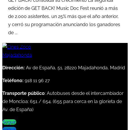
GET BACK! consolida su crecimiento La segunda
edición de GET BACK! Music Doc Fest reunió a más
de 2.000 asistentes, un 25% más que el año anterior,
y cerró su programación anunciando los ganadores
de ...
Dirección:
Av de España, 51, 28220 Majadahonda, Madrid
Teléfono:
918 11 96 27
Transporte público
: Autobuses desde el intercambiador
de Moncloa:
651
/
654
. (
655
para cerca en la glorieta de
Av. de España)
Seguir
Seguir