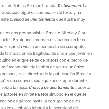
atral de Sabina Berman titulada
Testosterona.
La
 introducido algunos cambios en el texto y ha
n este
Crónica de una tormenta
que ilustra muy
re los dos protagonistas: Ernesto Alterio y Clara
papeles. En algunos momentos aparece un tercer
dez, que da vida a un periodista sin escrúpulos.
da la situación de fragilidad de una mujer joven en
lino en el que se da de bruces con el techo de
tura fundamental de la obra de teatro: un único
 personajes, el director de la publicación (Ernesto
go), y una conversación que tiene lugar durante
s sobre la mesa.
Crónica de una tormenta
apuesta
 actores en un tête à tête sinuoso en el que se
nación de género hasta la corrupción de los
ia en el entorno laboral a la necesidad de