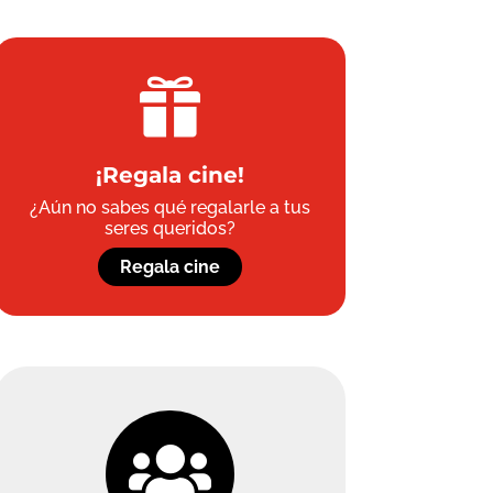

¡Regala cine!
¿Aún no sabes qué regalarle a tus
seres queridos?
Regala cine
