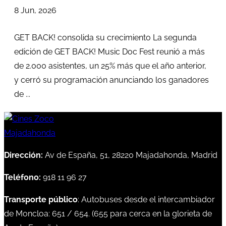
8 Jun, 2026
GET BACK! consolida su crecimiento La segunda
edición de GET BACK! Music Doc Fest reunió a más
de 2.000 asistentes, un 25% más que el año anterior,
y cerró su programación anunciando los ganadores
de ...
Dirección:
Av de España, 51, 28220 Majadahonda, Madrid
Teléfono:
918 11 96 27
Transporte público
: Autobuses desde el intercambiador
de Moncloa:
651
/
654
. (
655
para cerca en la glorieta de