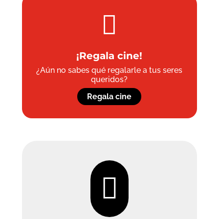

¡Regala cine!
¿Aún no sabes qué regalarle a tus seres
queridos?
Regala cine
