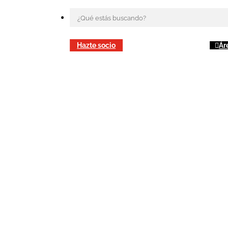
Hazte socio
Ár