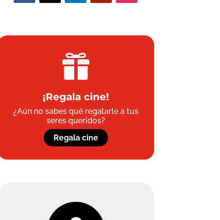

¡Regala cine!
¿Aún no sabes qué regalarle a tus
seres queridos?
Regala cine