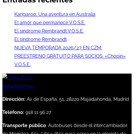
Kangaroo: Una aventura en Australia
El amor que permanece V.O.S.E.
El síndrome Rembrandt V.O.S.E.
El síndrome Rembrandt
NUEVA TEMPORADA 2026/27 EN CZM.
PREESTRENO GRATUITO PARA SOCIOS: «Chopin»
V.O.S.E.
Dirección:
Av de España, 51, 28220 Majadahonda, Madrid
Teléfono:
918 11 96 27
Transporte público
: Autobuses desde el intercambiador
de Moncloa:
651
/
654
. (
655
para cerca en la glorieta de