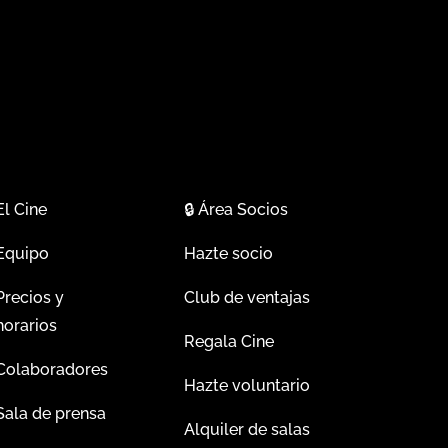
El Cine
🔒
Área Socios
Equipo
Hazte socio
Precios y
Club de ventajas
horarios
Regala Cine
Colaboradores
Hazte voluntario
Sala de prensa
Alquiler de salas