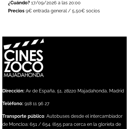
¿Cuándo?
17/09/2026 a las 20:00
Precios
9€ entrada general / 5,50€ socios
Dirección:
Av de España, 51, 28220 Majadahonda, Madrid
Teléfono:
918 11 96 27
Transporte público
: Autobuses desde el intercambiador
de Moncloa:
651
/
654
. (
655
para cerca en la glorieta de