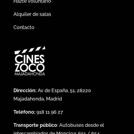
Hazte voluntario
Alquiler de salas
Contacto
Dirección:
Av de España, 51, 28220
Majadahonda, Madrid
Teléfono:
918 11 96 27
Transporte público
: Autobuses desde el
intercambiador de Moncloa:
651
/
654
.