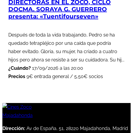
DIRECTORAS EN EL ZOCO, CICLO
DOCMA. SORAYA G. GUERRERO
presenta: «Tuentifourseven»
Después de toda la vida trabajando, Pedro se ha
quedado tetrapléjico por una caída que podría
haber evitado. Gloria, su mujer, ha criado a cuatro
hijos pero ahora se resiste a ser su cuidadora. Su hij...
¿Cuándo?
17/09/2026 a las 20:00
Precios
9€ entrada general / 5,50€ socios
Dirección:
Av de España, 51, 28220 Majadahonda, Madrid