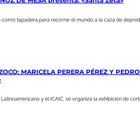
OZ DE MESA presenta: «Santa Zeta»
ales como tapadera para recorrer el mundo a la caza de depr
ZOCO: MARICELA PERERA PÉREZ Y PEDRO S
»
e Latinoamericano y el ICAIC, se organiza la exhibición de c