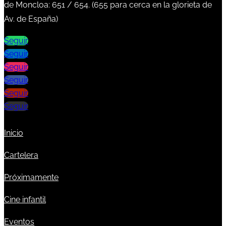
de Moncloa:
651
/
654
. (
655
para cerca en la glorieta de
Av. de España)
Seguir
Seguir
Seguir
Seguir
Seguir
Seguir
Inicio
Cartelera
Próximamente
Cine infantil
Eventos