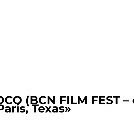
O (BCN FILM FEST – c
ris, Texas»