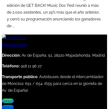
edición de GET BACK! Music Doc Fest reunió a más
de 2.000 asistentes, un 25% más que el año anterior,
y cerró su programación anunciando los ganadores
de ...
Dirección:
Av de España, 51, 28220 Majadahonda, Madrid
Teléfono:
918 11 96 27
Transporte público
: Autobuses desde el intercambiador
de Moncloa:
651
/
654
. (
655
para cerca en la glorieta de
Av. de España)
Seguir
Seguir