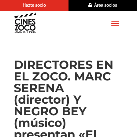
Hazte socio
Área socios
DIRECTORES EN
EL ZOCO. MARC
SERENA
(director) Y
NEGRO BEY
(músico)
presentan «El