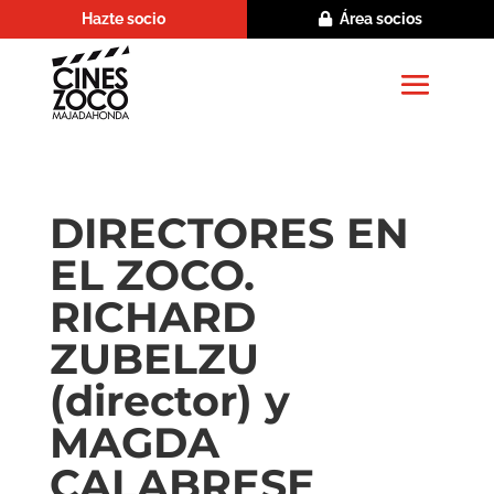
Hazte socio
Área socios
DIRECTORES EN
EL ZOCO.
RICHARD
ZUBELZU
(director) y
MAGDA
CALABRESE