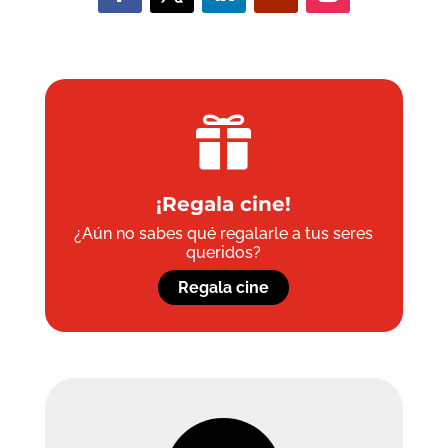

¡Regala cine!
¿Aún no sabes qué regalarle a tus seres
queridos?
Regala cine