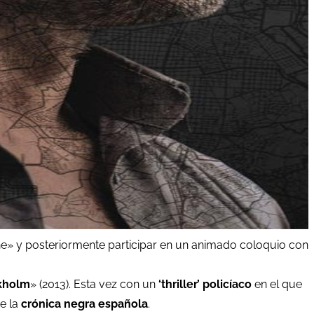
one» y posteriormente participar en un animado coloquio con
kholm
» (2013). Esta vez con un
‘thriller’ policíaco
en el que
de la
crónica negra
española
.