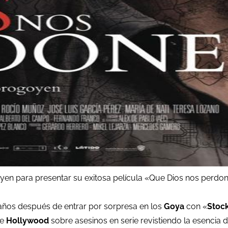
goyen para presentar su exitosa película «Que Dios nos perd
es años después de entrar por sorpresa en los
Goya
con «
Stoc
de
Hollywood
sobre asesinos en serie revistiendo la esencia 