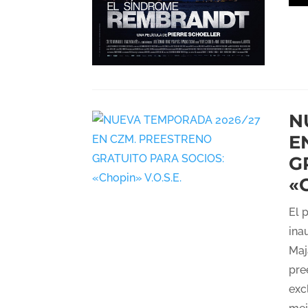
N
E
G
«C
El 
ina
Maj
pre
exc