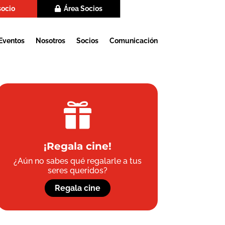
socio
Área Socios
Eventos
Nosotros
Socios
Comunicación

¡Regala cine!
¿Aún no sabes qué regalarle a tus
seres queridos?
Regala cine