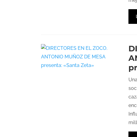
mej
D
A
p
Una
soc
caz
enc
Inf
mil