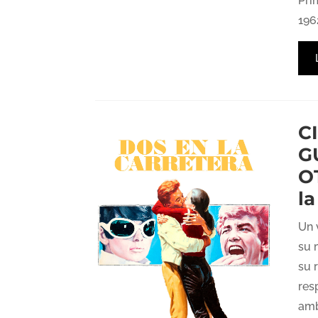
Pri
1962
C
G
O
la
Un 
su 
su 
res
amb