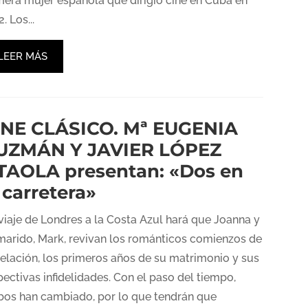
mera mujer española que dirigió cine en Cuba en
. Los...
LEER MÁS
INE CLÁSICO. Mª EUGENIA
UZMÁN Y JAVIER LÓPEZ
TAOLA presentan: «Dos en
 carretera»
viaje de Londres a la Costa Azul hará que Joanna y
marido, Mark, revivan los románticos comienzos de
relación, los primeros años de su matrimonio y sus
pectivas infidelidades. Con el paso del tiempo,
os han cambiado, por lo que tendrán que