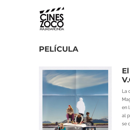
PELÍCULA
E
V.
La 
Mag
en 
al 
se 