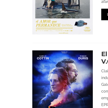
afan
E
V.
Cla
ind
Gal
con
emp
EPR