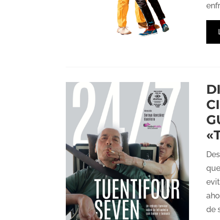
enfr
D
C
G
«
Des
que
evi
aho
de 