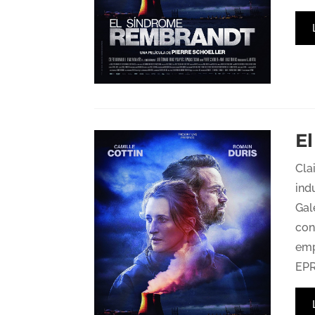
E
Cla
ind
Gal
con
emp
EPR