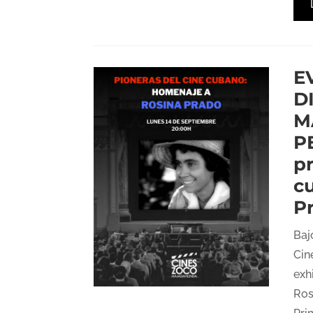
E
D
M
P
pr
c
P
Baj
Cin
exh
Ros