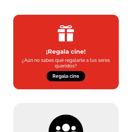

¡Regala cine!
¿Aún no sabes qué regalarle a tus seres
queridos?
Regala cine
