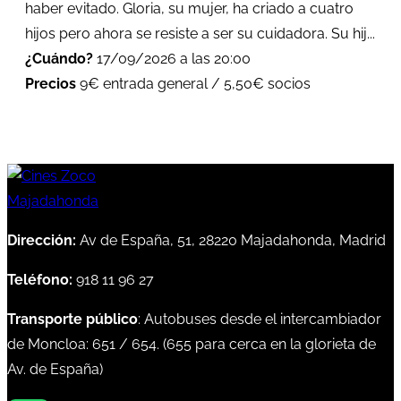
haber evitado. Gloria, su mujer, ha criado a cuatro
hijos pero ahora se resiste a ser su cuidadora. Su hij...
¿Cuándo?
17/09/2026 a las 20:00
Precios
9€ entrada general / 5,50€ socios
Dirección:
Av de España, 51, 28220 Majadahonda, Madrid
Teléfono:
918 11 96 27
Transporte público
: Autobuses desde el intercambiador
de Moncloa:
651
/
654
. (
655
para cerca en la glorieta de
Av. de España)