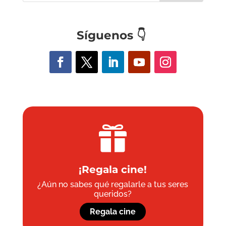
Síguenos
👇

¡Regala cine!
¿Aún no sabes qué regalarle a tus seres
queridos?
Regala cine