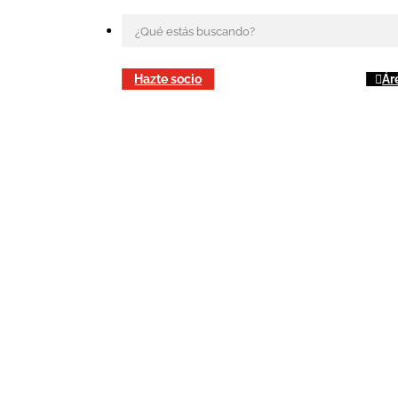
Hazte socio
Ár