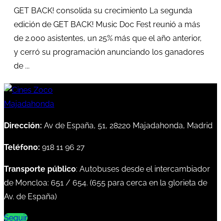
GET BACK! consolida su crecimiento La segunda
edición de GET BACK! Music Doc Fest reunió a más
de 2.000 asistentes, un 25% más que el año anterior,
y cerró su programación anunciando los ganadores
de ...
Dirección:
Av de España, 51, 28220 Majadahonda, Madrid
Teléfono:
918 11 96 27
Transporte público
: Autobuses desde el intercambiador
de Moncloa:
651
/
654
. (
655
para cerca en la glorieta de
Av. de España)
Seguir