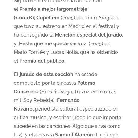
Sigfrid Monleón, que se ha alzado con
el
Premio a mejor largometraje
(1.000€); Copeland
(2025) de Pablo Aragüés,
que tuvo su estreno en Madrid en el festival y
ha conseguido la
Mención especial del jurado
;
y
Hasta que me quede sin voz
(2025) de
Mario Forniés y Lucas Nolla, que ha obtenido
el
Premio del público.
El
jurado de esta sección
ha estado
compuesto por la cineasta
Paloma
Concejero
(Antonio Vega. Tu voz entre otras
mil, Soy Rebelde);
Fernando
Navarro,
periodista cultural especializado en
crítica musical y escritor (Todo lo que importa
sucede en las canciones, Algo que sirva como
luz);
y el cineasta
Samuel Alarcón
(La ciudad