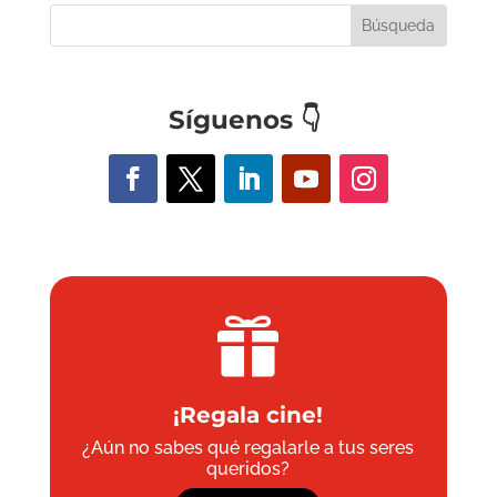
Síguenos
👇

¡Regala cine!
¿Aún no sabes qué regalarle a tus seres
queridos?