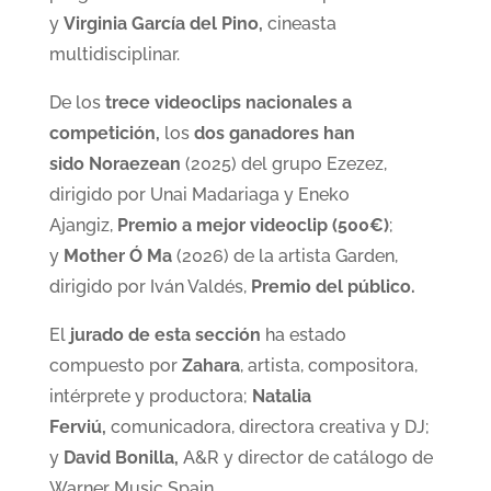
y
Virginia García del Pino,
cineasta
multidisciplinar.
De los
trece videoclips nacionales
a
competición,
los
dos ganadores han
sido
Noraezean
(2025) del grupo Ezezez,
dirigido por Unai Madariaga y Eneko
Ajangiz,
Premio a mejor videoclip (500€)
;
y
Mother Ó Ma
(2026) de la artista Garden,
dirigido por Iván Valdés,
Premio del público.
El
jurado de esta sección
ha estado
compuesto por
Zahara
, artista, compositora,
intérprete y productora;
Natalia
Ferviú,
comunicadora, directora creativa y DJ;
y
David Bonilla,
A&R y director de catálogo de
Warner Music Spain
.