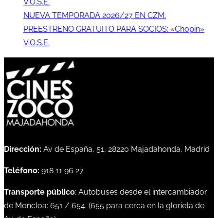
V.O.S.E.
NUEVA TEMPORADA 2026/27 EN CZM.
PREESTRENO GRATUITO PARA SOCIOS: «Chopin»
V.O.S.E.
Dirección:
Av de España, 51, 28220 Majadahonda, Madrid
Teléfono:
918 11 96 27
Transporte público
: Autobuses desde el intercambiador
de Moncloa:
651
/
654
. (
655
para cerca en la glorieta de