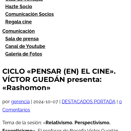
Hazte Socio
Comunicación Socios
Regala cine
Comunicación
Sala de prensa
Canal de Youtube
Galeria de Fotos
CICLO «PENSAR (EN) EL CINE».
VÍCTOR GUEDÁN presenta:
«Rashomon»
por
gerencia
|
2024-10-07
|
DESTACADOS PORTADA
|
0
Comentarios
Tema de la sesión: «
Relativismo. Perspectivismo.
Escepticismo».
El profesor de filosofía Victor Guedán