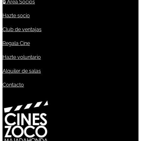
🔒
Área Socios
Hazte socio
Club de ventajas
Regala Cine
Hazte voluntario
Alquiler de salas
Contacto