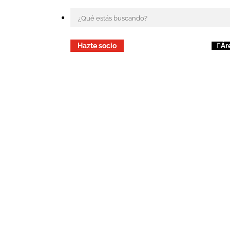
Hazte socio
Ár