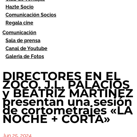
Hazte Socio
Comunicación Socios
Regala cine
Comunicación
Sala de prensa
Canal de Youtube
Galeria de Fotos
DIRECTORES EN EL
ZOCO. J.L. PALACIOS
y BEATRIZ MARTÍNEZ
presentan una sesión
de cortometrajes «LA
NOCHE + CORTA»
Jun 25, 2024