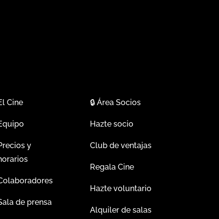
El Cine
🔒
Área Socios
Equipo
Hazte socio
Precios y
Club de ventajas
horarios
Regala Cine
Colaboradores
Hazte voluntario
Sala de prensa
Alquiler de salas