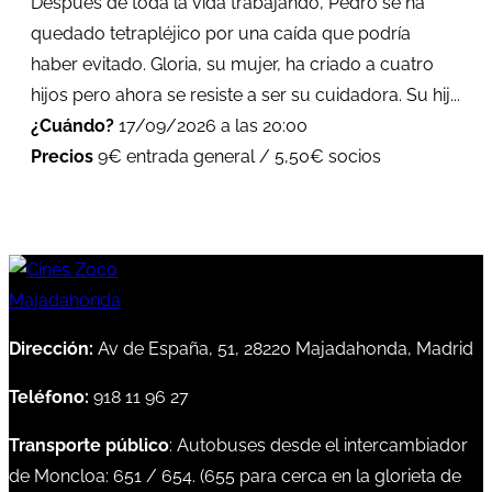
Después de toda la vida trabajando, Pedro se ha
quedado tetrapléjico por una caída que podría
haber evitado. Gloria, su mujer, ha criado a cuatro
hijos pero ahora se resiste a ser su cuidadora. Su hij...
¿Cuándo?
17/09/2026 a las 20:00
Precios
9€ entrada general / 5,50€ socios
Dirección:
Av de España, 51, 28220 Majadahonda, Madrid
Teléfono:
918 11 96 27
Transporte público
: Autobuses desde el intercambiador
de Moncloa:
651
/
654
. (
655
para cerca en la glorieta de