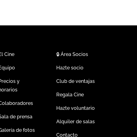
El Cine
🔒
Área Socios
Equipo
Hazte socio
Precios y
Club de ventajas
horarios
Regala Cine
Colaboradores
Hazte voluntario
Sala de prensa
Alquiler de salas
Galería de fotos
Contacto