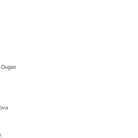
ugas
va
s