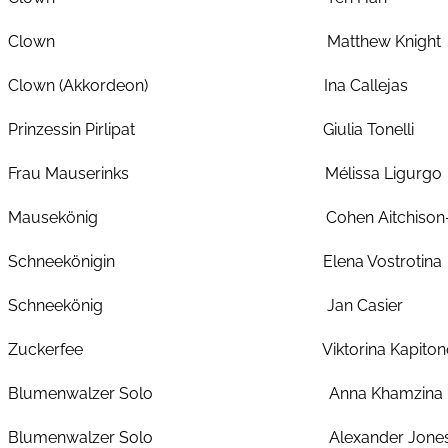
Clown Matthew Knight
Clown (Akkordeon) Ina Callejas
Prinzessin Pirlipat Giulia Tonelli
Frau Mauserinks Mélissa Ligurgo
Mausekönig Cohen Aitchison-D
Schneekönigin Elena Vostrotina
Schneekönig Jan Casier
Zuckerfee Viktorina Kapitono
Blumenwalzer Solo Anna Khamzina
Blumenwalzer Solo Alexander Jone