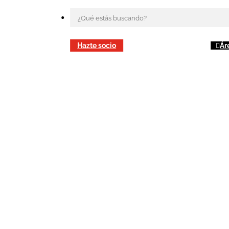
Hazte socio
Ár