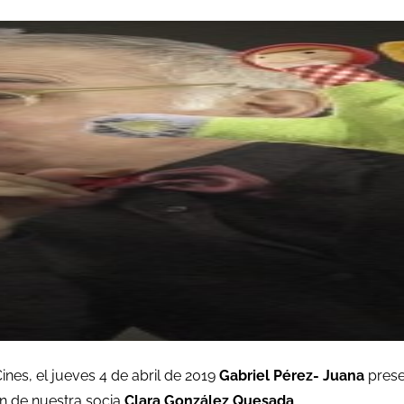
nes, el jueves 4 de abril de 2019
Gabriel Pérez- Juana
pres
ón de nuestra socia
Clara González Quesada
.