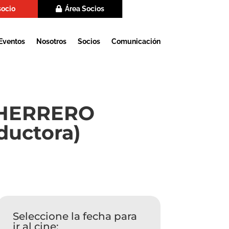
socio
Área Socios
Eventos
Nosotros
Socios
Comunicación
 HERRERO
ductora)
Seleccione la fecha para
ir al cine: