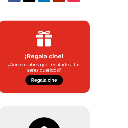

¡Regala cine!
¿Aún no sabes qué regalarle a tus
seres queridos?
Regala cine