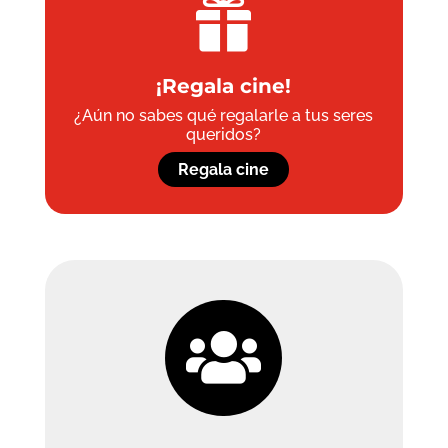

¡Regala cine!
¿Aún no sabes qué regalarle a tus seres
queridos?
Regala cine
